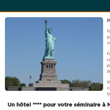
Autour du Monde
[
F
p
v
F
c
p
d
V
c
S
Un hôtel **** pour votre séminaire à