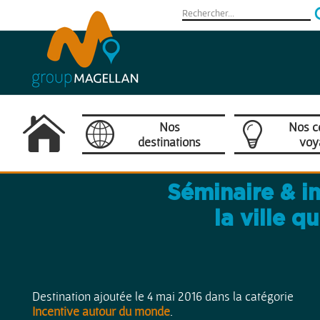
Nos
Nos c
destinations
voy
Camargue
Séminaire & i
Provence / Côte d'Azur
la ville q
France
Europe
Destination ajoutée le 4 mai 2016 dans la catégorie
Incentive autour du monde
.