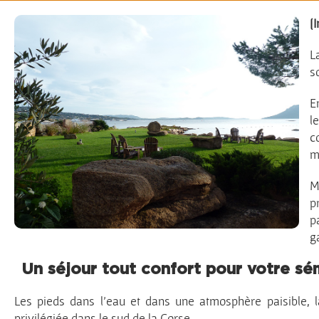
Autour du Monde
[
L
s
E
l
c
m
M
p
p
g
Un séjour tout confort pour votre sé
Les pieds dans l’eau et dans une atmosphère paisible, la
privilégiée dans le sud de la Corse.