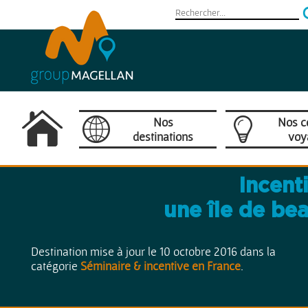
Nos
Nos c
destinations
voy
Camargue
Incent
Provence / Côte d'Azur
une île de bea
France
Destination mise à jour le 10 octobre 2016 dans la
catégorie
Séminaire & incentive en France
.
Europe