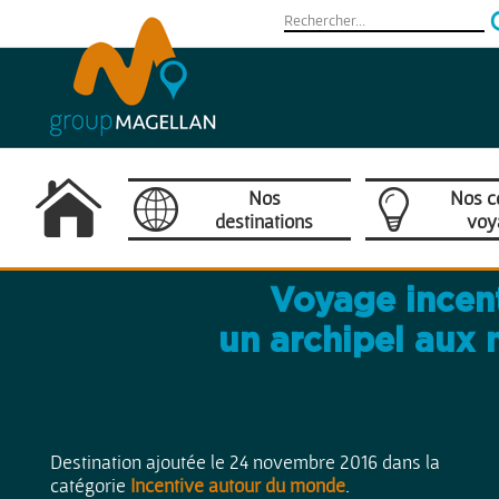
Nos
Nos c
destinations
voy
Camargue
Voyage incent
Provence / Côte d'Azur
un archipel aux 
France
Europe
Destination ajoutée le 24 novembre 2016 dans la
catégorie
Incentive autour du monde
.