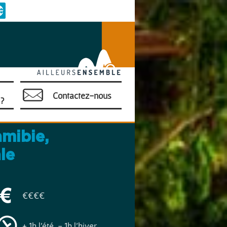
Contactez-nous
?
amibie,
le
€€€€
+ 1h l'été, - 1h l'hiver