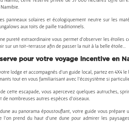
 Namibie.
s panneaux solaires et écologiquement neutre sur les maté
ngalows aux toits de paille traditionnels.
’une pureté extraordinaire vous permet d’observer les étoiles c
r sur un toit-terrasse afin de passer la nuit à la belle étoile…
éserve pour votre voyage incentive en N
votre lodge et accompagnés d’un guide local, partez en 4X4 le l
nts tout en vous familiarisant avec l’écosystème si particuli
de cette escapade, vous apercevez quelques autruches, spri
et de nombreuses autres espèces d’oiseaux.
e dune au panorama époustouflant, votre guide vous prépare
ue l’on prend du haut d’une dune pour admirer les paysages 