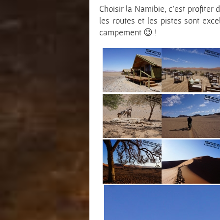
Choisir la Namibie, c’est profiter 
les routes et les pistes sont exce
campement 😉 !