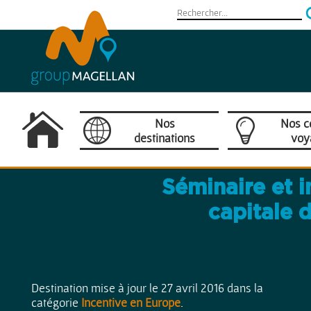
Nos
Nos c
destinations
voy
Camargue
Séminaire et i
Provence / Côte d'Azur
capitale 
France
Europe
Destination mise à jour le 27 avril 2016 dans la
catégorie
Incentive en Europe
.