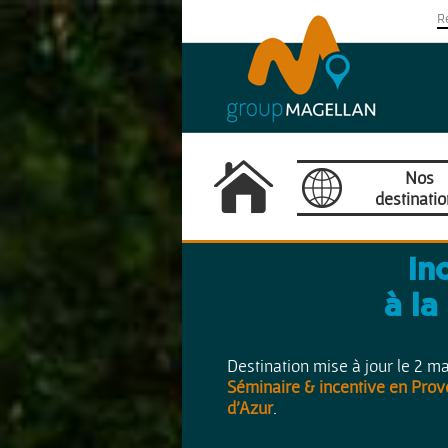
Nos
destinati
Camargue
In
Provence / Côte d
à la
France
Destination mise à jour le 2 m
Séminaire & incentive en Prove
Europe
d'Azur
.