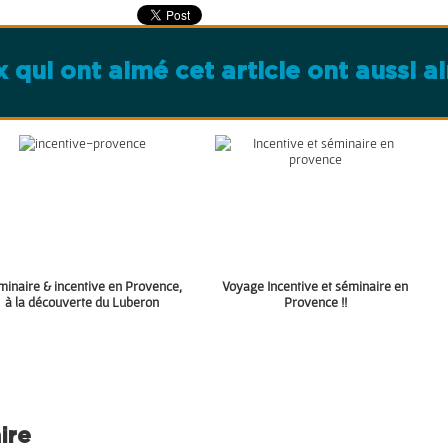
 qui ont aimé cet article ont aussi ai
minaire & incentive en Provence,
Voyage Incentive et séminaire en
à la découverte du Luberon
Provence !!
ire