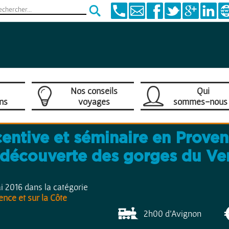
Nos conseils
Qui
ons
voyages
sommes-nous 
centive et séminaire en Proven
'Azur
 découverte des gorges du Ve
ai 2016 dans la catégorie
nce et sur la Côte
2h00 d'Avignon