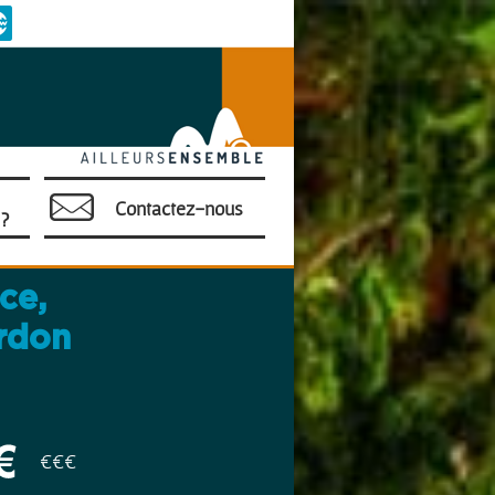
Contactez-nous
?
ce,
rdon
€€€