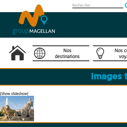
Nos
Nos c
destinations
voy
Camargue
Images 
Provence / Côte d'Azur
[Show slideshow]
France
Europe